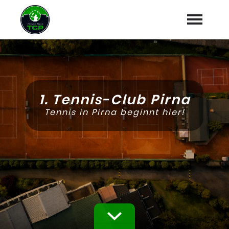
Startseite
Aktuelles
1. Tennis-Club Pirna
MT100 Pirna Masters
Tennis in Pirna beginnt hier!
Vereinskalender
Platzbuchung
Verein
expand_more
Info & Kontakt
expand_more