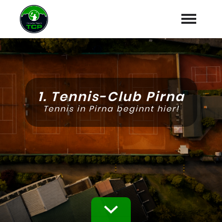
Startseite
Aktuelles
1. Tennis-Club Pirna
MT100 Pirna Masters
Tennis in Pirna beginnt hier!
Vereinskalender
Platzbuchung
Verein
expand_more
Info & Kontakt
expand_more